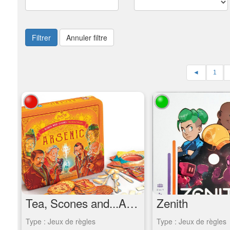
Filtrer
Annuler filtre
◄
1
Tea, Scones and...Arsenic
Zenith
Type : Jeux de règles
Type : Jeux de règles