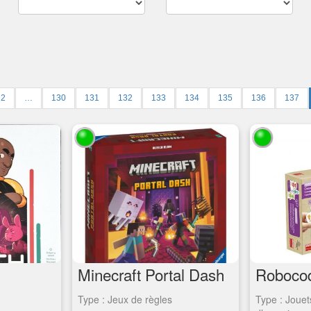
2
…
130
131
132
133
134
135
136
137
Minecraft Portal Dash
Roboco
Type : Jeux de règles
Type : Jouet