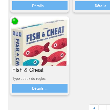
Détails ...
Détails ..
Fish & Cheat
Type : Jeux de règles
Détails ...
◄
1