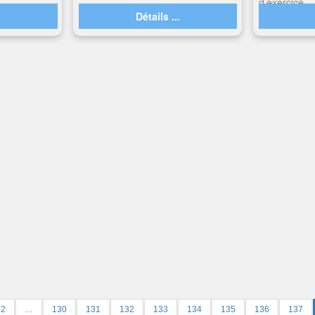
d’exercice
.
Détails ...
2
…
130
131
132
133
134
135
136
137