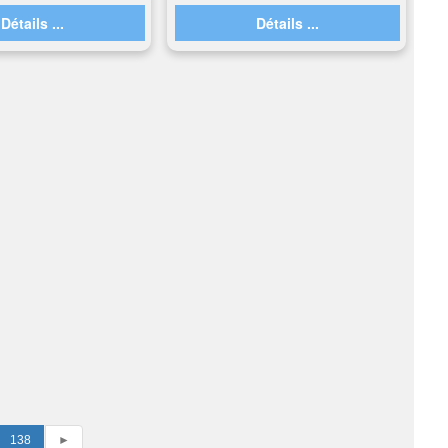
Détails ...
Détails ...
138
►